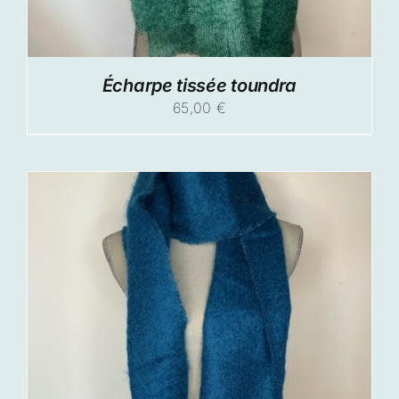
Écharpe tissée toundra
65,00
€