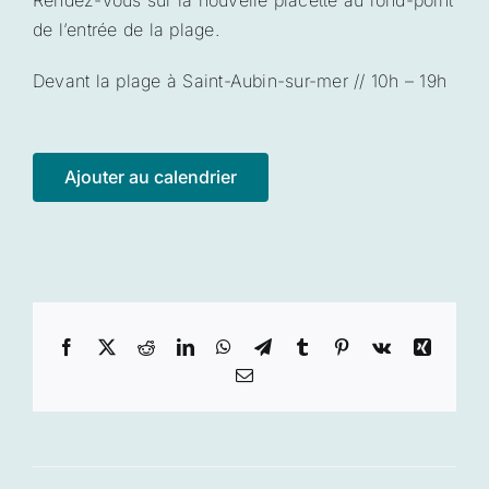
Rendez-vous sur la nouvelle placette au rond-point
de l’entrée de la plage.
Devant la plage à Saint-Aubin-sur-mer // 10h – 19h
Ajouter au calendrier
Facebook
X
Reddit
LinkedIn
WhatsApp
Telegram
Tumblr
Pinterest
Vk
Xing
Email