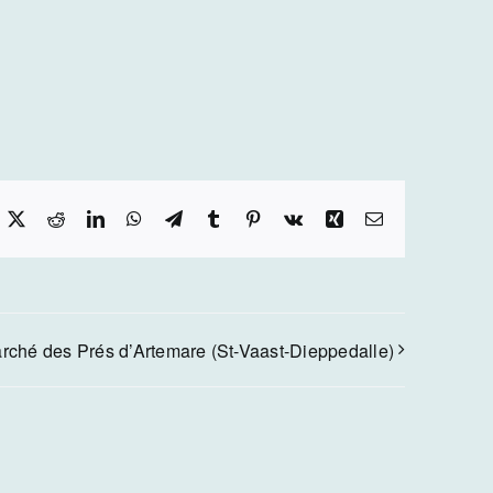
acebook
X
Reddit
LinkedIn
WhatsApp
Telegram
Tumblr
Pinterest
Vk
Xing
Email
rché des Prés d’Artemare (St-Vaast-Dieppedalle)