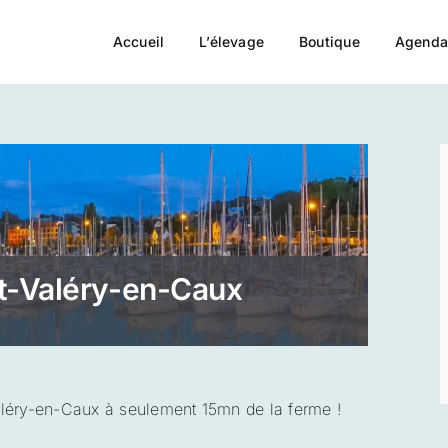
Accueil
L’élevage
Boutique
Agend
t-Valéry-en-Caux
aléry-en-Caux à seulement 15mn de la ferme !