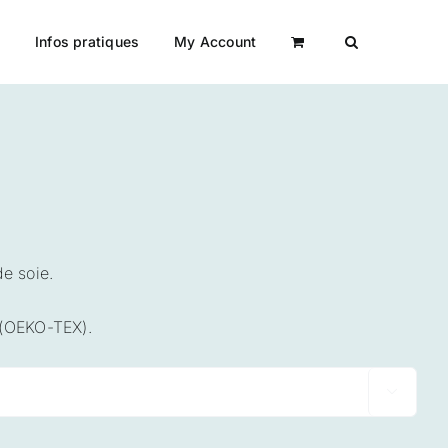
a
Infos pratiques
My Account
e soie.
 (OEKO-TEX).
