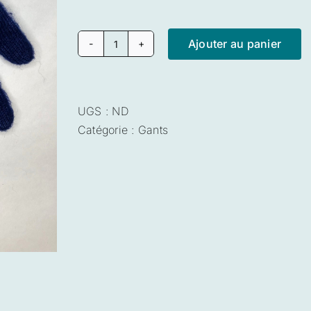
Ajouter au panier
quantité
de
Gants
bleu
UGS :
ND
nuit
Catégorie :
Gants