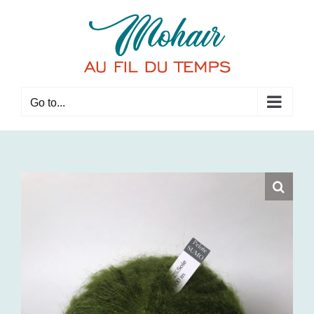
Skip
to
content
Go to...