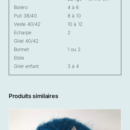
Boléro
4 à 6
Pull 38/40
8 à 10
Veste 40/42
10 à 12
Echarpe
2
Gilet 40/42
Bonnet
1 ou 2
Etole
Gilet enfant
3 à 4
Produits similaires