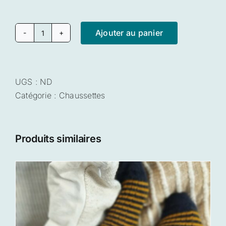
Ajouter au panier
quantité
de
Chaussettes
écru
UGS :
ND
Catégorie :
Chaussettes
Produits similaires