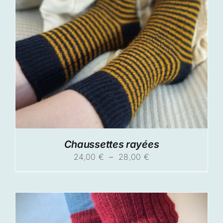
Chaussettes rayées
Plage
24,00
€
–
28,00
€
de
prix :
24,00 €
à