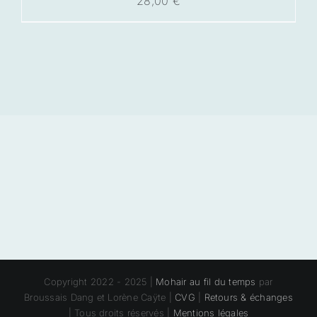
28,00
€
Copyright 2022 - 2025 |
Mohair au fil du temps
par
Broussais Dang et Lorène Caÿte |
CVG
|
Retours & échanges
| Tous droits réservés |
Mentions légales