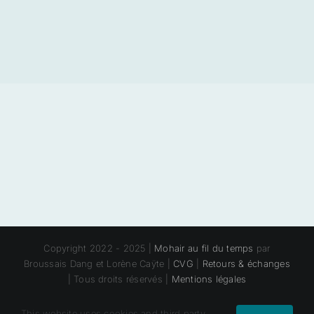
prix :
24,00 €
à
28,00 €
Copyright 2022 - 2025 |
Mohair au fil du temps
par
Broussais Dang et Lorène Caÿte |
CVG
|
Retours & échanges
| Tous droits réservés |
Mentions légales
This website uses cookies and third party