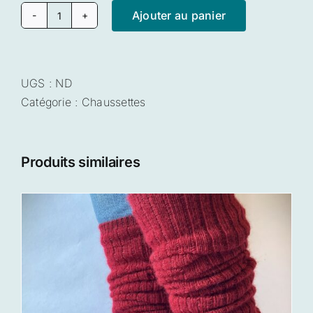
Ajouter au panier
quantité
de
Chaussettes
rayées
UGS :
ND
Catégorie :
Chaussettes
Produits similaires