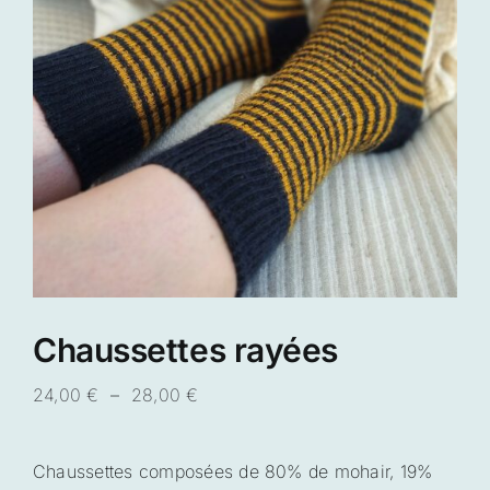
Chaussettes rayées
Plage
24,00
€
–
28,00
€
de
prix :
Chaussettes composées de 80% de mohair, 19%
24,00 €