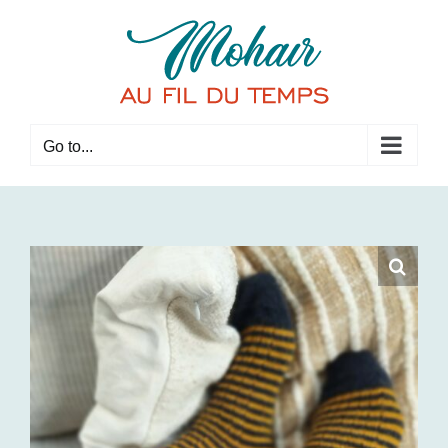
Skip
to
content
Go to...