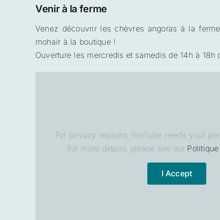
Venir à la ferme
Venez découvrir les chèvres angoras à la ferme
mohair à la boutique !
Ouverture les mercredis et samedis de 14h à 18h 
For privacy reasons YouTube needs your per
For more details, please see our
Politique
I Accept