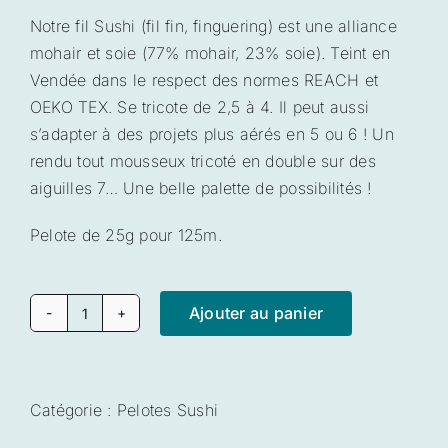
Notre fil Sushi (fil fin, finguering) est une alliance
mohair et soie (77% mohair, 23% soie). Teint en
Vendée dans le respect des normes REACH et
OEKO TEX. Se tricote de 2,5 à 4. Il peut aussi
s’adapter à des projets plus aérés en 5 ou 6 ! Un
rendu tout mousseux tricoté en double sur des
aiguilles 7… Une belle palette de possibilités !
Pelote de 25g pour 125m.
Ajouter au panier
quantité
de
Pelote
Sushi
Catégorie :
Pelotes Sushi
bleu