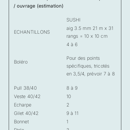
/ ouvrage (estimation)
SUSHI
aig 3.5 mm 21 m x 31
ECHANTILLONS
rangs = 10 x 10 cm
4 à 6
Pour des points
Boléro
spécifiques, tricotés
en 3,5/4, prévoir 7 à 8
Pull 38/40
8 à 9
Veste 40/42
10
Echarpe
2
Gilet 40/42
9 à 11
Bonnet
1
Etole
3